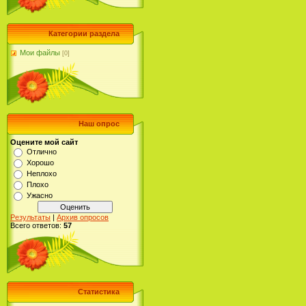
Категории раздела
Мои файлы
[0]
Наш опрос
Оцените мой сайт
Отлично
Хорошо
Неплохо
Плохо
Ужасно
Результаты
|
Архив опросов
Всего ответов:
57
Статистика