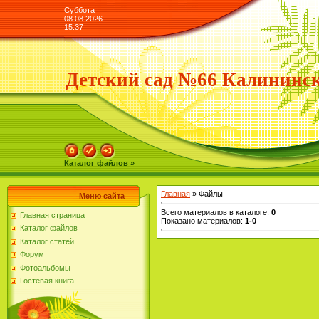
Суббота
08.08.2026
15:37
Детский сад №66 Калининск
Каталог файлов »
Главная
»
Файлы
Меню сайта
Всего материалов в каталоге
:
0
Главная страница
Показано материалов
:
1-0
Каталог файлов
Каталог статей
Форум
Фотоальбомы
Гостевая книга