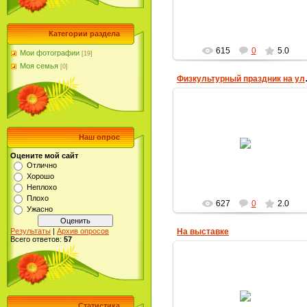
капель- 2011"
gdou66
Категории раздела
615
0
5.0
Мои фотографии
[19]
Моя семья
[0]
Физкуль
06.04.2011
Наш опрос
gdou66
Оцените мой сайт
Отлично
Хорошо
Неплохо
Плохо
627
0
2.0
Ужасно
Результаты
|
Архив опросов
На выставке
Всего ответов:
57
07.05.2010
Статистика