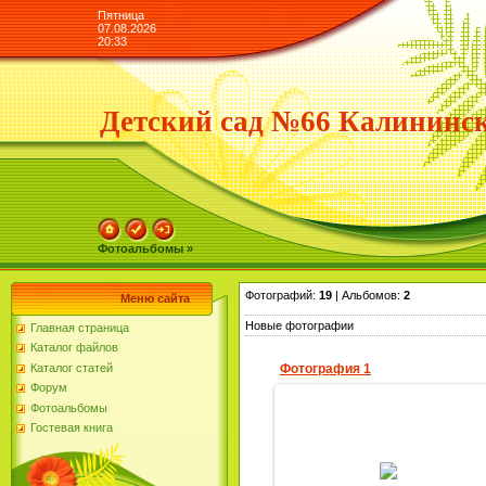
Пятница
07.08.2026
20:33
Детский сад №66 Калининск
Фотоальбомы »
Фотографий:
19
| Альбомов:
2
Меню сайта
Новые фотографии
Главная страница
Каталог файлов
Каталог статей
Фотография 1
Форум
Фотоальбомы
Гостевая книга
18.09.2011
Победители детского
музыкального конкурса"Весёлая