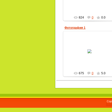
824
0
0.0
Фотография 1
07.05.2010
gdou66
675
0
5.0
Cop
Бесп